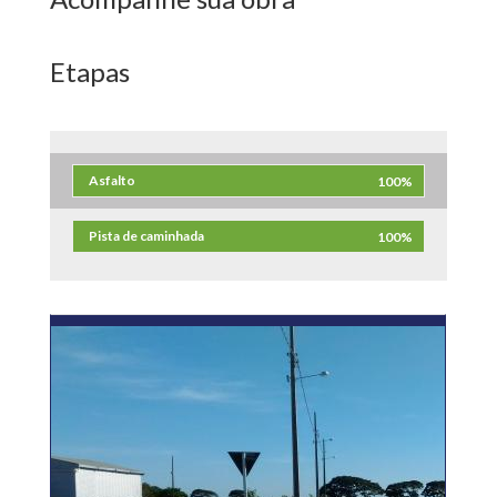
Etapas
Asfalto
100%
Pista de caminhada
100%